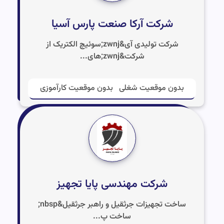
شرکت آرکا صنعت پارس آسیا
شرکت تولیدی آی&zwnj;سوئیچ الکتریک از
شرکت&zwnj;های...
بدون موقعیت شغلی
بدون موقعیت کارآموزی
شرکت مهندسی پایا تجهیز
ساخت تجهیزات جرثقیل و راهبر جرثقیل&nbsp;
ساخت پ...