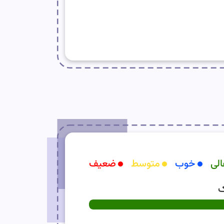
الی
خوب
متوسط
ضعیف
ک